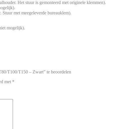
houder. Het stuur is gemonteerd met originele klemmen).
ogelijk).
r. Stuur met meegeleverde bureauklem).
et mogelijk).
T80/T100/T150 – Zwart” te beoordelen
erd met
*