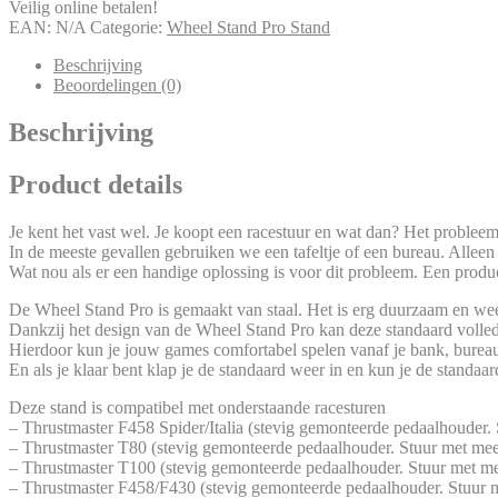
Veilig online betalen!
EAN:
N/A
Categorie:
Wheel Stand Pro Stand
Beschrijving
Beoordelingen (0)
Beschrijving
Product details
Je kent het vast wel. Je koopt een racestuur en wat dan? Het probleem 
In de meeste gevallen gebruiken we een tafeltje of een bureau. Alleen i
Wat nou als er een handige oplossing is voor dit probleem. Een produ
De Wheel Stand Pro is gemaakt van staal. Het is erg duurzaam en wee
Dankzij het design van de Wheel Stand Pro kan deze standaard volle
Hierdoor kun je jouw games comfortabel spelen vanaf je bank, bureau
En als je klaar bent klap je de standaard weer in en kun je de standaar
Deze stand is compatibel met onderstaande racesturen
– Thrustmaster F458 Spider/Italia (stevig gemonteerde pedaalhouder
– Thrustmaster T80 (stevig gemonteerde pedaalhouder. Stuur met me
– Thrustmaster T100 (stevig gemonteerde pedaalhouder. Stuur met m
– Thrustmaster F458/F430 (stevig gemonteerde pedaalhouder. Stuur 