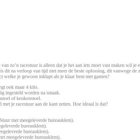
van zo’n racestuur is alleen dat je het aan iets moet vast maken wil je 
s dit na verloop van tijd niet meer de beste oplossing, dit vanwege de z
ct welke je gewoon inklapt als je klaar bent met gamen?
gt ook maar 4 kilo.
dig ingesteld worden na smaak.
stoel of keukenstoel.
d met je racestuur aan de kant zetten. Hoe ideaal is dat?
. Stuur met meegeleverde bureauklem).
egeleverde bureauklem).
eegeleverde bureauklem).
met meegeleverde bureauklem).