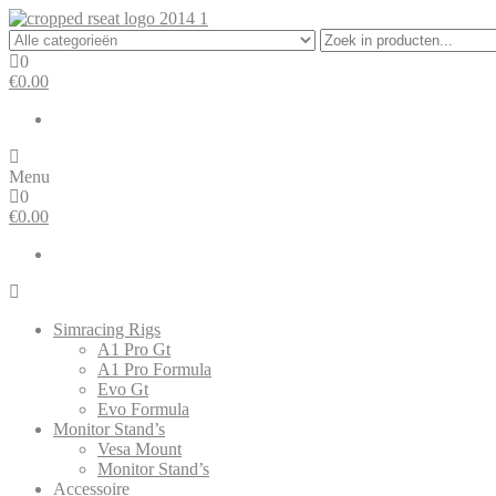
De officiële Nederlandse distributeur!
0
€0.00
Menu
0
€0.00
Simracing Rigs
A1 Pro Gt
A1 Pro Formula
Evo Gt
Evo Formula
Monitor Stand’s
Vesa Mount
Monitor Stand’s
Accessoire